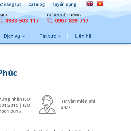
ơ năng lực
Catalog
Tuyển dụng
SKH
DỰ ÁN/HỆ THỐNG
0933-503-117
0907-839-717
Dịch vụ
Tin tức
Liên hệ
 Phúc
hứng nhận ISO
Tư vẫn miễn phí
001:2015 | ISO
24/7
4001:2015