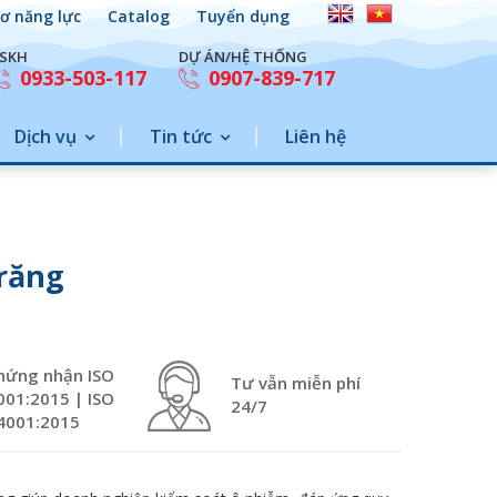
ơ năng lực
Catalog
Tuyển dụng
SKH
DỰ ÁN/HỆ THỐNG
0933-503-117
0907-839-717
Dịch vụ
Tin tức
Liên hệ
Trăng
hứng nhận ISO
Tư vẫn miễn phí
001:2015 | ISO
24/7
4001:2015