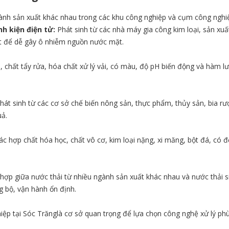
ành sản xuất khác nhau trong các khu công nghiệp và cụm công nghiệp
nh kiện điện tử:
Phát sinh từ các nhà máy gia công kim loại, sản xuất
iệt để dễ gây ô nhiễm nguồn nước mặt.
chất tẩy rửa, hóa chất xử lý vải, có màu, độ pH biến động và hàm
hát sinh từ các cơ sở chế biến nông sản, thực phẩm, thủy sản, bia rư
uả.
c hợp chất hóa học, chất vô cơ, kim loại nặng, xi măng, bột đá, có đ
hợp giữa nước thải từ nhiều ngành sản xuất khác nhau và nước thải 
g bộ, vận hành ổn định.
hiệp tại Sóc Trănglà cơ sở quan trọng để lựa chọn công nghệ xử lý ph