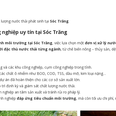
 lượng nước thải phát sinh tại
Sóc Trăng
.
 nghiệp uy tín tại Sóc Trăng
nh môi trường tại Sóc Trăng
, việc lựa chọn một
đơn vị xử lý nướ
ới đặc thù nước thải từng ngành
, từ chế biến nông – thủy sản, d
g và các khu công nghiệp, cụm công nghiệp trong tỉnh.
ỏ các chất ô nhiễm như BOD, COD, TSS, dầu mỡ, kim loại nặng…
dự án đã hoàn thiện cho các cơ sở sản xuất lớn.
trì định kỳ và giám sát chất lượng nước thải.
h nghiệp an tâm sản xuất và tránh rủi ro pháp lý.
anh nghiệp
đáp ứng tiêu chuẩn môi trường
, mà còn tối ưu chi phí