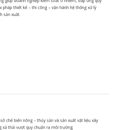
răng giúp doanh nghiệp kiểm soát ô nhiễm, đáp ứng quy
i pháp thiết kế – thi công – vận hành hệ thống xử lý
h sản xuất.
sở chế biến nông – thủy sản và sản xuất vật liệu xây
 xả thải vượt quy chuẩn ra môi trường.