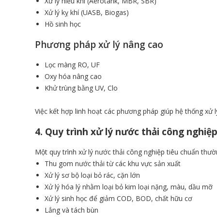
Xử lý hiếu khí (Aerotank, MBR, SBR)
Xử lý kỵ khí (UASB, Biogas)
Hồ sinh học
Phương pháp xử lý nâng cao
Lọc màng RO, UF
Oxy hóa nâng cao
Khử trùng bằng UV, Clo
Việc kết hợp linh hoạt các phương pháp giúp hệ thống xử 
4. Quy trình xử lý nước thải công nghiệp
Một quy trình xử lý nước thải công nghiệp tiêu chuẩn th
Thu gom nước thải từ các khu vực sản xuất
Xử lý sơ bộ loại bỏ rác, cặn lớn
Xử lý hóa lý nhằm loại bỏ kim loại nặng, màu, dầu mỡ
Xử lý sinh học để giảm COD, BOD, chất hữu cơ
Lắng và tách bùn