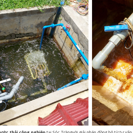
nước thải công nghiệp
tại Sóc Trăngvới giải pháp đồng bộ từ tư vấn, 