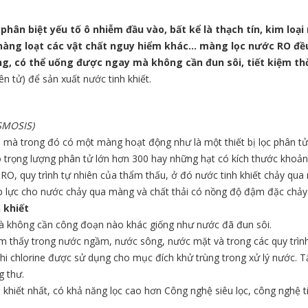
ân biệt yếu tố ô nhiễm đầu vào, bất kể là thạch tín, kim loại nặ
 hàng loạt các vật chất nguy hiểm khác… màng lọc nước RO đều
ống, có thể uống được ngay mà không cần đun sôi, tiết kiệm thờ
ên tử) để sản xuất nước tinh khiết.
SMOSIS)
mà trong đó có một màng hoạt động như là một thiết bị lọc phân tử đ
 trọng lượng phân tử lớn hơn 300 hay những hạt có kích thước khoả
– RO, quy trình tự nhiên của thẩm thấu, ở đó nước tinh khiết chảy qu
 lực cho nước chảy qua màng và chất thải có nồng độ đậm đặc chảy 
 khiết
 mà không cần công đoạn nào khác giống như nước đã đun sôi.
tìm thấy trong nước ngầm, nước sông, nước mặt và trong các quy trìn
khi chlorine được sử dụng cho mục đích khử trùng trong xử lý nước.
g thư.
hiết nhất, có khả năng lọc cao hơn Công nghệ siêu lọc, công nghệ tin