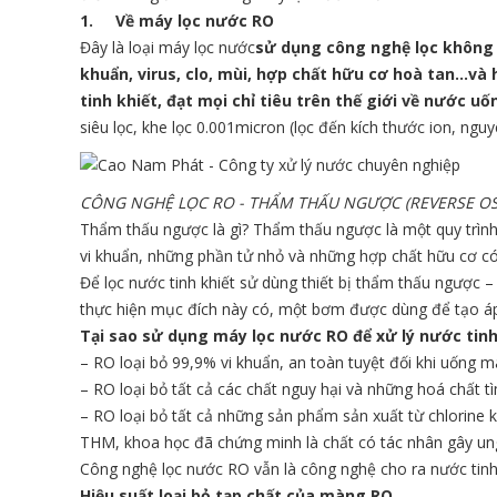
1.
Về máy lọc nước RO
Đây là loại máy lọc nước
sử dụng công nghệ lọc không ph
khuẩn, virus, clo, mùi, hợp chất hữu cơ hoà tan…và
tinh khiết, đạt mọi chỉ tiêu trên thế giới về nước u
siêu lọc, khe lọc 0.001micron (lọc đến kích thước ion, nguy
CÔNG NGHỆ LỌC RO - THẨM THẤU NGƯỢC (REVERSE O
Thẩm thấu ngược là gì? Thẩm thấu ngược là một quy trình 
vi khuẩn, những phần tử nhỏ và những hợp chất hữu cơ có
Để lọc nước tinh khiết sử dùng thiết bị thẩm thấu ngược 
thực hiện mục đích này có, một bơm được dùng để tạo áp
Tại sao sử dụng máy lọc nước RO để xử lý nước tinh
– RO loại bỏ 99,9% vi khuẩn, an toàn tuyệt đối khi uống
– RO loại bỏ tất cả các chất nguy hại và những hoá chất 
– RO loại bỏ tất cả những sản phẩm sản xuất từ chlorine 
THM, khoa học đã chứng minh là chất có tác nhân gây un
Công nghệ lọc nước RO vẫn là công nghệ cho ra nước tinh k
Hiệu suất loại bỏ tạp chất của màng RO