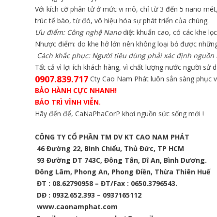
Với kích cỡ phân tử ở mức vi mô, chỉ từ 3 đến 5 nano mét
trúc tế bào, từ đó, vô hiệu hóa sự phát triển của chúng.
Ưu điểm: Công nghệ Nano
diệt khuẩn cao, có các khe lọ
Nhược điểm: do khe hở lớn nên không loại bỏ được những 
Cách khắc phục: Người tiêu dùng phải xác định nguồn
Tất cả vì lợi ích khách hàng, vì chất lượng nước người sử
0907.839.717
Cty Cao Nam Phát luôn sẳn sàng phục v
BẢO HÀNH CỰC NHANH!
BẢO TRÌ VĨNH VIỄN.
Hãy đến để, CaNaPhaCorP khơi nguồn sức sống mới !
CÔNG TY CỔ PHẦN TM DV KT CAO NAM PHÁT
46 Đường 22, Bình Chiểu, Thủ Đức, TP HCM
93 Đường DT 743C, Đông Tân, Dĩ An, Bình Dương.
Đông Lâm, Phong An, Phong Điền, Thừa Thiên Huế
ĐT : 08.62790958 – ĐT/Fax : 0650.3796543
.
DĐ : 0932.652.393 – 0937165112
www.caonamphat.com