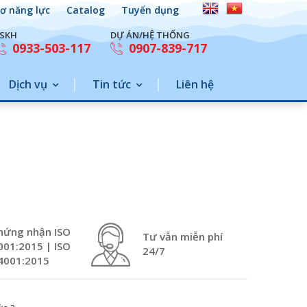
ơ năng lực
Catalog
Tuyển dụng
SKH
DỰ ÁN/HỆ THỐNG
0933-503-117
0907-839-717
Dịch vụ
Tin tức
Liên hệ
hứng nhận ISO
Tư vẫn miễn phí
001:2015 | ISO
24/7
4001:2015