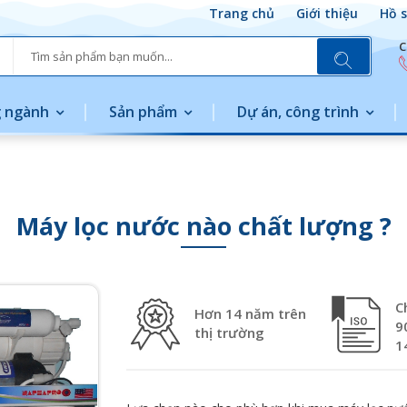
Trang chủ
Giới thiệu
Hồ s
C
 ngành
Sản phẩm
Dự án, công trình
Máy lọc nước nào chất lượng ?
C
Hơn 14 năm trên
9
thị trường
1