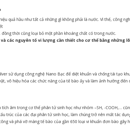
hiệu quả hầu như tất cả những gì không phải là nước. Vì thế, công n
ết
t, đồng thời cũng loại bỏ một phần khoáng chất có trong nước.
và các nguyên tố vi lượng cần thiết cho cơ thể bằng những lõ
lver sử dụng công nghệ Nano Bạc để diệt khuẩn và chống tái tạo khuẩ
h vật, vô hiệu hóa các chức năng của tế bào ấy và làm ảnh hưởng đến 
n tích âm trong cơ thể phân tử sinh học như nhóm –SH, -COOH,… cũn
cấu trúc của các đại phân tử sinh học, làm chúng trở nên mất tác dụng
 công và phá vỡ màng tế bào của gần 650 loại vi khuẩn đơn bào gây hạ