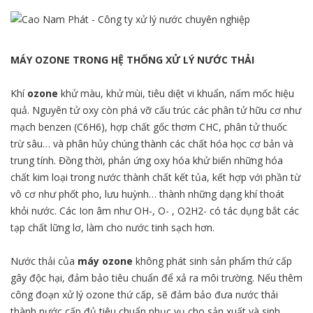
MÁY OZONE TRONG HỆ THỐNG XỬ LÝ NƯỚC THẢI
Khí
ozone
khử màu, khử mùi, tiêu diệt vi khuẩn, nấm mốc hiệu
quả. Nguyên tử oxy còn phá vỡ cấu trúc các phân tử hữu cơ như
mạch benzen (C6H6), hợp chất gốc thơm CHC, phân tử thuốc
trừ sâu… và phân hủy chúng thành các chất hóa học cơ bản và
trung tính. Đồng thời, phản ứng oxy hóa khử biến những hóa
chất kim loại trong nước thành chất kết tủa, kết hợp với phần từ
vô cơ như phốt pho, lưu huỳnh… thành những dạng khí thoát
khỏi nước. Các Ion âm như OH-, O- , O2H2- có tác dụng bắt các
tạp chất lững lơ, làm cho nước tinh sạch hơn.
Nước thải của
máy ozone
không phát sinh sản phẩm thứ cấp
gây độc hại, đảm bảo tiêu chuẩn để xả ra môi trường. Nếu thêm
công đoạn xử lý ozone thứ cấp, sẽ đảm bảo đưa nước thải
thành nước cấp đủ tiêu chuẩn phục vụ cho sản xuất và sinh