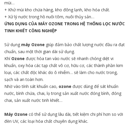
mùi…
+ Khử mùi kho chứa hàng, kho đông lạnh, kho hóa chất.
+ Xử lý nước trong hồ nuôi tôm, nuôi thủy sản…
ỨNG DỤNG CỦA MÁY OZONE TRONG HỆ THỐNG LỌC NƯỚC
TINH KHIẾT CÔNG NGHIỆP
Sử dụng
máy Ozone
giúp đảm bảo chất lượng nước đầu ra đạt
chuẩn, sau một thời gian dài sử dụng.
Khí
Ozone
được hòa tan vào nước sẽ nhanh chóng diệt vi
khuẩn, oxy hóa các tạp chất vô cơ, hữu cơ, các thành phần kim
loại, các chất độc khác do ô nhiễm… sẽ làm cho nước trong,
sạch và an toàn hơn.
Nhờ vào tính sát khuẩn cao,
ozone
được dùng để sát khuẩn
nước, bình chứa, chai, lọ trong sản xuất nước đóng bình, đóng
chai, sản xuất nước tinh khiết…
Máy Ozone
có thể sử dụng lâu dài, tiết kiệm chi phí hơn so với
đèn UV, các loại hóa chất chuyên dụng khác.