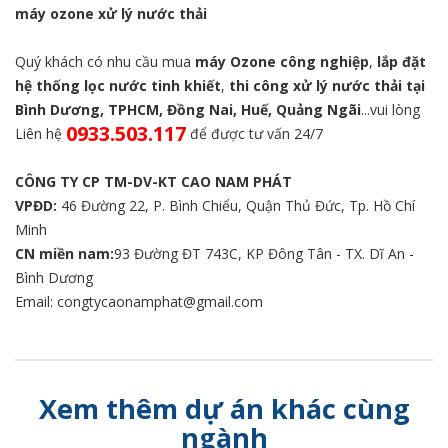
máy ozone xử lý nước thải
Quý khách có nhu cầu mua
máy Ozone công nghiệp
,
lắp đặt
hệ thống lọc nước tinh khiết
,
thi công xử lý nước thải tại
Bình Dương, TPHCM, Đồng Nai, Huế, Quảng Ngãi
...vui lòng
0933.503.117
Liên hệ
để được tư vấn 24/7
CÔNG TY CP TM-DV-KT CAO NAM PHÁT
VPĐD:
46 Đường 22, P. Bình Chiểu, Quận Thủ Đức, Tp. Hồ Chí
Minh
CN miền nam:
93 Đường ĐT 743C, KP Đông Tân - TX. Dĩ An -
Bình Dương
Email:
congtycaonamphat@gmail.com
Xem thêm dự án khác cùng
ngành