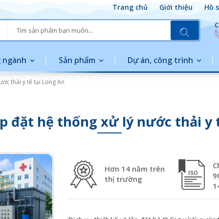
Trang chủ
Giới thiệu
Hồ s
C
 ngành
Sản phẩm
Dự án, công trình
ước thải y tế tại Long An
ắp đặt hệ thống xử lý nước thải y 
C
Hơn 14 năm trên
9
thị trường
1