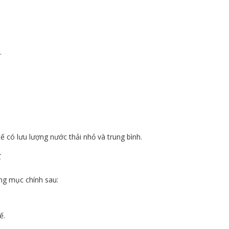
.
ế có lưu lượng nước thải nhỏ và trung bình.
ế
ng mục chính sau:
ế.