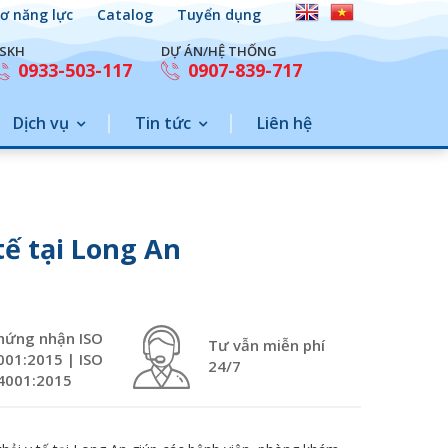
ơ năng lực
Catalog
Tuyển dụng
SKH
DỰ ÁN/HỆ THỐNG
0933-503-117
0907-839-717
Dịch vụ
Tin tức
Liên hệ
tế tại Long An
hứng nhận ISO
Tư vẫn miễn phí
001:2015 | ISO
24/7
4001:2015