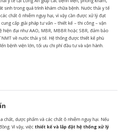
 thải y tế tại Long An giúp các bệnh viện, phòng khám,
hát sinh trong quá trình khám chữa bệnh. Nước thải y tế
ác chất ô nhiễm nguy hại, vì vậy cần được xử lý đạt
cung cấp giải pháp tư vấn – thiết kế – thi công – vận
nghệ hiện đại như AAO, MBR, MBBR hoặc SBR, đảm bảo
NMT về nước thải y tế. Hệ thống được thiết kế phù
n bệnh viện lớn, tối ưu chi phí đầu tư và vận hành.
ẩn
óa chất, dược phẩm và các chất ô nhiễm nguy hại. Nếu
ồng. Vì vậy, việc
thiết kế và lắp đặt hệ thống xử lý