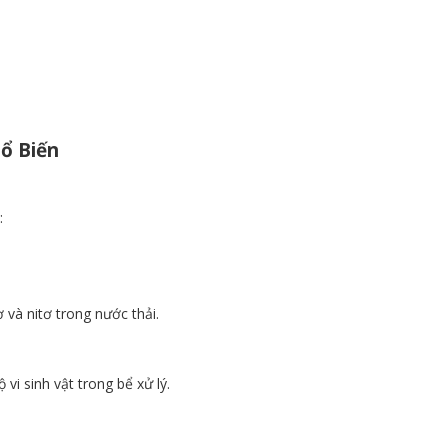
ổ Biến
:
 và nitơ trong nước thải.
 vi sinh vật trong bể xử lý.