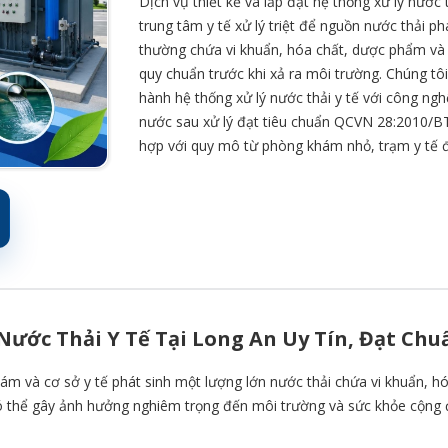
Dịch vụ thiết kế và lắp đặt hệ thống xử lý nước
trung tâm y tế xử lý triệt để nguồn nước thải p
thường chứa vi khuẩn, hóa chất, dược phẩm và c
quy chuẩn trước khi xả ra môi trường. Chúng tôi 
hành hệ thống xử lý nước thải y tế với công 
nước sau xử lý đạt tiêu chuẩn QCVN 28:2010/BT
hợp với quy mô từ phòng khám nhỏ, trạm y tế đế
Nước Thải Y Tế Tại Long An Uy Tín, Đạt Chu
ám và cơ sở y tế phát sinh một lượng lớn nước thải chứa vi khuẩn, h
 thể gây ảnh hưởng nghiêm trọng đến môi trường và sức khỏe cộng đ