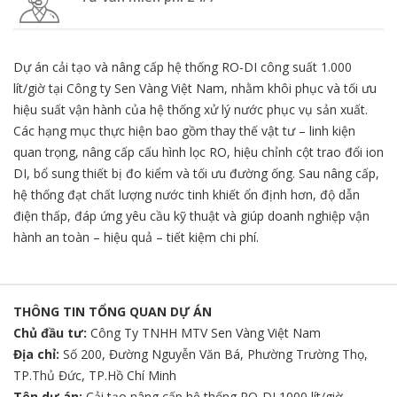
Dự án cải tạo và nâng cấp hệ thống RO-DI công suất 1.000
lít/giờ tại Công ty Sen Vàng Việt Nam, nhằm khôi phục và tối ưu
hiệu suất vận hành của hệ thống xử lý nước phục vụ sản xuất.
Các hạng mục thực hiện bao gồm thay thế vật tư – linh kiện
quan trọng, nâng cấp cấu hình lọc RO, hiệu chỉnh cột trao đổi ion
DI, bổ sung thiết bị đo kiểm và tối ưu đường ống. Sau nâng cấp,
hệ thống đạt chất lượng nước tinh khiết ổn định hơn, độ dẫn
điện thấp, đáp ứng yêu cầu kỹ thuật và giúp doanh nghiệp vận
hành an toàn – hiệu quả – tiết kiệm chi phí.
THÔNG TIN TỔNG QUAN DỰ ÁN
Chủ đầu tư:
Công Ty TNHH MTV Sen Vàng Việt Nam
Địa chỉ:
Số 200, Đường Nguyễn Văn Bá, Phường Trường Thọ,
TP.Thủ Đức, TP.Hồ Chí Minh
Tên dự án:
Cải tạo nâng cấp hệ thống RO-DI 1000 lít/giờ