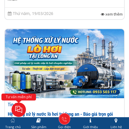
Thứ năm, 19/03/2026
xem thêm
Tư vấn miễn phí
Tin tức
Hệ thống xử lý nước lò hơi tại long an - Báo giá trọn gói
2026
Trang chủ
Sản phẩm
Gọi điện
Giới thiệu
Liên hệ