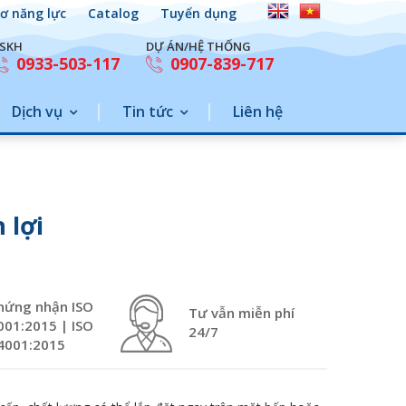
ơ năng lực
Catalog
Tuyển dụng
SKH
DỰ ÁN/HỆ THỐNG
0933-503-117
0907-839-717
Dịch vụ
Tin tức
Liên hệ
 lợi
hứng nhận ISO
Tư vẫn miễn phí
001:2015 | ISO
24/7
4001:2015