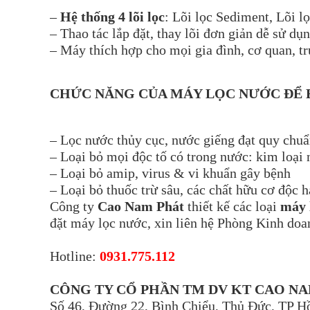
–
Hệ thống 4 lõi lọc
: Lõi lọc Sediment, Lõi l
– Thao tác lắp đặt, thay lõi đơn giản dễ sử dụ
– Máy thích hợp cho mọi gia đình, cơ quan, t
CHỨC NĂNG CỦA MÁY LỌC NƯỚC ĐỂ 
– Lọc nước thủy cục, nước giếng đạt quy chuẩ
– Loại bỏ mọi độc tố có trong nước: kim loại
– Loại bỏ amip, virus & vi khuẩn gây bệnh
– Loại bỏ thuốc trừ sâu, các chất hữu cơ độc h
Công ty
Cao Nam Phát
thiết kế các loại
máy 
đặt máy lọc nước, xin liên hệ Phòng Kinh doa
Hotline:
0931.775.112
CÔNG TY CỔ PHẦN TM DV KT CAO N
Số 46, Đường 22, Bình Chiểu, Thủ Đức, TP H