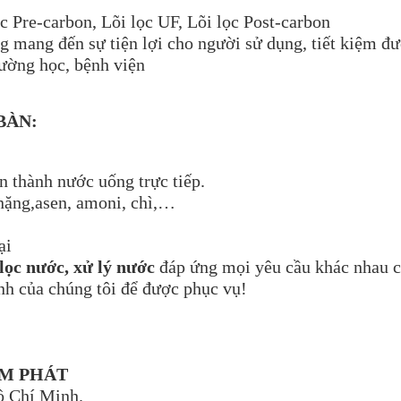
ọc Pre-carbon, Lõi lọc UF, Lõi lọc Post-carbon
ng mang đến sự tiện lợi cho người sử dụng, tiết kiệm đư
rường học, bệnh viện
BÀN:
n thành nước uống trực tiếp.
 nặng,asen, amoni, chì,…
ại
lọc nước,
xử lý nước
đáp ứng mọi yêu cầu khác nhau c
nh của chúng tôi để được phục vụ!
AM PHÁT
ồ Chí Minh.