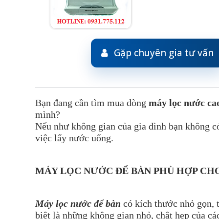
Gặp chuyên gia tư vấn
Bạn đang cần tìm mua dòng
máy lọc nước ca
mình?
Nếu như không gian của gia đình bạn không c
việc lấy nước uống.
MÁY LỌC NƯỚC ĐỂ BÀN PHÙ HỢP CH
Máy lọc nước để bàn
có kích thước nhỏ gọn, t
biệt là những không gian nhỏ, chật hẹp của c