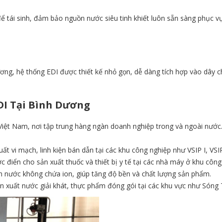
 tái sinh, đảm bảo nguồn nước siêu tinh khiết luôn sẵn sàng phục vụ
ương, hệ thống EDI được thiết kế nhỏ gọn, dễ dàng tích hợp vào dây 
I Tại Bình Dương
iệt Nam, nơi tập trung hàng ngàn doanh nghiệp trong và ngoài nước
t vi mạch, linh kiện bán dẫn tại các khu công nghiệp như VSIP I, VSIP 
iển cho sản xuất thuốc và thiết bị y tế tại các nhà máy ở khu công
ồn nước không chứa ion, giúp tăng độ bền và chất lượng sản phẩm.
xuất nước giải khát, thực phẩm đóng gói tại các khu vực như Sóng 