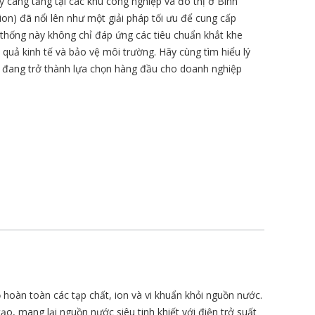
 càng tăng tại các khu công nghiệp và đô thị ở Bình
ion) đã nổi lên như một giải pháp tối ưu để cung cấp
hệ thống này không chỉ đáp ứng các tiêu chuẩn khắt khe
quả kinh tế và bảo vệ môi trường. Hãy cùng tìm hiểu lý
g đang trở thành lựa chọn hàng đầu cho doanh nghiệp
ỏ hoàn toàn các tạp chất, ion và vi khuẩn khỏi nguồn nước.
ạo, mang lại nguồn nước siêu tinh khiết với điện trở suất