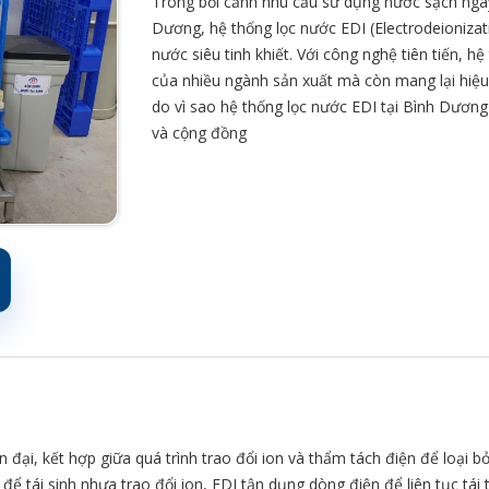
Trong bối cảnh nhu cầu sử dụng nước sạch ngày
Dương, hệ thống lọc nước EDI (Electrodeionizat
nước siêu tinh khiết. Với công nghệ tiên tiến, 
của nhiều ngành sản xuất mà còn mang lại hiệu 
do vì sao hệ thống lọc nước EDI tại Bình Dươn
và cộng đồng
 đại, kết hợp giữa quá trình trao đổi ion và thẩm tách điện để loại b
 tái sinh nhựa trao đổi ion, EDI tận dụng dòng điện để liên tục tái t