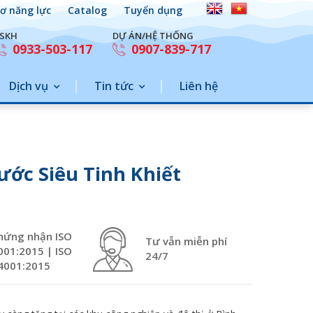
ơ năng lực
Catalog
Tuyển dụng
SKH
DỰ ÁN/HỆ THỐNG
0933-503-117
0907-839-717
Dịch vụ
Tin tức
Liên hệ
ước Siêu Tinh Khiết
hứng nhận ISO
Tư vẫn miễn phí
001:2015 | ISO
24/7
4001:2015