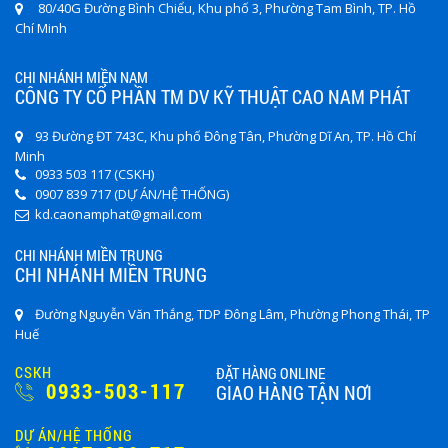
80/40G Đường Bình Chiểu, Khu phố 3, Phường Tam Bình, TP. Hồ
Chí Minh
CHI NHÁNH MIỀN NAM
CÔNG TY CỔ PHẦN TM DV KỸ THUẬT CAO NAM PHÁT
93 Đường ĐT 743C, Khu phố Đông Tân, Phường Dĩ An, TP. Hồ Chí
Minh
0933 503 117 (CSKH)
0907 839 717 (DỰ ÁN/HỆ THỐNG)
kd.caonamphat@gmail.com
CHI NHÁNH MIỀN TRUNG
CHI NHÁNH MIỀN TRUNG
Đường Nguyễn Văn Thắng, TDP Đông Lâm, Phường Phong Thái, TP
Huế
CSKH
ĐẶT HÀNG ONLINE
0933-503-117
GIAO HÀNG TẬN NƠI
DỰ ÁN/HỆ THỐNG