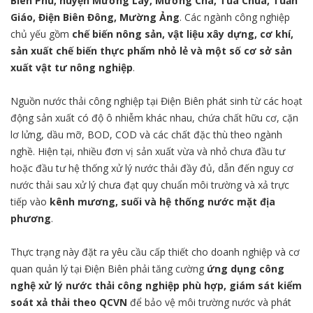
Biên Phủ, huyện Mường Lay, Mường Chà, Tủa Chùa, Tuần
Giáo, Điện Biên Đông, Mường Ảng
. Các ngành công nghiệp
chủ yếu gồm
chế biến nông sản, vật liệu xây dựng, cơ khí,
sản xuất chế biến thực phẩm nhỏ lẻ và một số cơ sở sản
xuất vật tư nông nghiệp
.
Nguồn nước thải công nghiệp tại Điện Biên phát sinh từ các hoạt
động sản xuất có độ ô nhiễm khác nhau, chứa chất hữu cơ, cặn
lơ lửng, dầu mỡ, BOD, COD và các chất đặc thù theo ngành
nghề. Hiện tại, nhiều đơn vị sản xuất vừa và nhỏ chưa đầu tư
hoặc đầu tư hệ thống xử lý nước thải đầy đủ, dẫn đến nguy cơ
nước thải sau xử lý chưa đạt quy chuẩn môi trường và xả trực
tiếp vào
kênh mương, suối và hệ thống nước mặt địa
phương
.
Thực trạng này đặt ra yêu cầu cấp thiết cho doanh nghiệp và cơ
quan quản lý tại Điện Biên phải tăng cường
ứng dụng công
nghệ xử lý nước thải công nghiệp phù hợp, giám sát kiểm
soát xả thải theo QCVN
để bảo vệ môi trường nước và phát