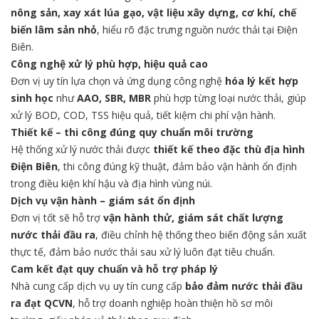
nông sản, xay xát lúa gạo, vật liệu xây dựng, cơ khí, chế
biến lâm sản nhỏ
, hiểu rõ đặc trưng nguồn nước thải tại Điện
Biên.
Công nghệ xử lý phù hợp, hiệu quả cao
Đơn vị uy tín lựa chọn và ứng dụng công nghệ
hóa lý kết hợp
sinh học
như
AAO, SBR, MBR
phù hợp từng loại nước thải, giúp
xử lý BOD, COD, TSS hiệu quả, tiết kiệm chi phí vận hành.
Thiết kế – thi công đúng quy chuẩn môi trường
Hệ thống xử lý nước thải được
thiết kế theo đặc thù địa hình
Điện Biên
, thi công đúng kỹ thuật, đảm bảo vận hành ổn định
trong điều kiện khí hậu và địa hình vùng núi.
Dịch vụ vận hành – giám sát ổn định
Đơn vị tốt sẽ hỗ trợ
vận hành thử, giám sát chất lượng
nước thải đầu ra
, điều chỉnh hệ thống theo biến động sản xuất
thực tế, đảm bảo nước thải sau xử lý luôn đạt tiêu chuẩn.
Cam kết đạt quy chuẩn và hỗ trợ pháp lý
Nhà cung cấp dịch vụ uy tín cung cấp
bảo đảm nước thải đầu
ra đạt QCVN
, hỗ trợ doanh nghiệp hoàn thiện hồ sơ môi