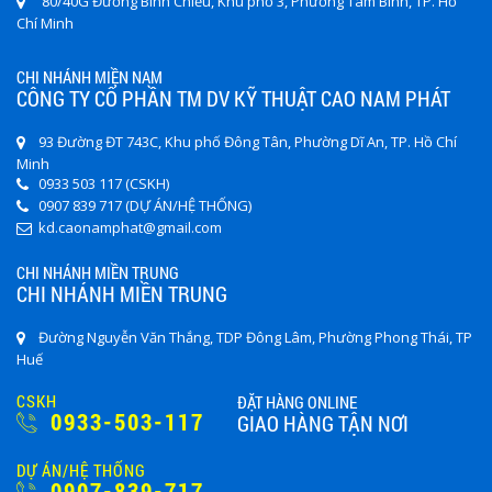
80/40G Đường Bình Chiểu, Khu phố 3, Phường Tam Bình, TP. Hồ
Chí Minh
CHI NHÁNH MIỀN NAM
CÔNG TY CỔ PHẦN TM DV KỸ THUẬT CAO NAM PHÁT
93 Đường ĐT 743C, Khu phố Đông Tân, Phường Dĩ An, TP. Hồ Chí
Minh
0933 503 117 (CSKH)
0907 839 717 (DỰ ÁN/HỆ THỐNG)
kd.caonamphat@gmail.com
CHI NHÁNH MIỀN TRUNG
CHI NHÁNH MIỀN TRUNG
Đường Nguyễn Văn Thắng, TDP Đông Lâm, Phường Phong Thái, TP
Huế
CSKH
ĐẶT HÀNG ONLINE
0933-503-117
GIAO HÀNG TẬN NƠI
DỰ ÁN/HỆ THỐNG
0907-839-717