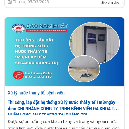
Thứ tư, 05/03/2025
xem thêm
Xử lý nước thải y tế, bệnh viện
Thi công, lắp đặt hệ thống xử lý nước thải y tế 1m3/ngày
đêm CHI NHÁNH CÔNG TY TNHH BỆNH VIỆN ĐA KHOA TƯ
NHÂN LONG AN SEGAERO TẠI QUẢNG TRỊ
Được sự tin tưởng của khách hàng và trong và ngoài nước
trong lĩnh vực xử lý nước thải và cung cấp các giải pháp xử lý