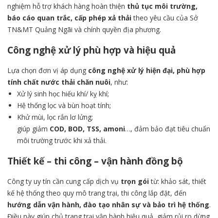
nghiệm hỗ trợ khách hàng hoàn thiện
thủ tục môi trường,
báo cáo quan trắc, cấp phép xả thải
theo yêu cầu của Sở
TN&MT Quảng Ngãi và chính quyền địa phương.
Công nghệ xử lý phù hợp và hiệu quả
Lựa chọn đơn vị áp dụng
công nghệ xử lý hiện đại, phù hợp
tính chất nước thải chăn nuôi
, như:
Xử lý sinh học hiếu khí/ kỵ khí;
Hệ thống lọc và bùn hoạt tính;
Khử mùi, lọc rắn lơ lửng;
giúp giảm
COD, BOD, TSS, amoni
…, đảm bảo đạt tiêu chuẩn
môi trường trước khi xả thải.
Thiết kế – thi công – vận hành đồng bộ
Công ty uy tín cần cung cấp dịch vụ
trọn gói
từ: khảo sát, thiết
kế hệ thống theo quy mô trang trại, thi công lắp đặt, đến
hướng dẫn vận hành, đào tạo nhân sự và bảo trì hệ thống
.
Điều này giúp chủ trang trại vận hành hiệu quả, giảm rủi ro dừng