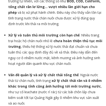
trường tự nhiên, với các thông số như
BOD, COD, Coliform,
tổng chất rắn lơ lửng… vượt nhiều lần giới hạn cho
phép
và bị xử phạt hành chính. Điều này cho thấy vẫn tồn tại
tình trạng nước thải chăn nuôi chưa được xử lý đúng quy
định trước khi thải ra môi trường.
Xử lý và tuân thủ môi trường còn hạn chế
: Nhiều trang
trại hoặc hộ chăn nuôi nhỏ lẻ
chưa hoàn thiện thủ tục môi
trường
, thiếu hệ thống xử lý nước thải đạt chuẩn và chưa
tuân thủ các quy định đầy đủ về xả thải. Điều này dẫn đến
nguy cơ ô nhiễm nước mặt, kênh mương và ảnh hưởng sinh
hoạt người dân quanh khu vực chăn nuôi.
Vấn đề quản lý và xử lý chất thải tổng thể
: Ngoài nước
thải từ chăn nuôi, tình trạng
xử lý chất thải rắn và ô nhiễm
khác trong tỉnh cũng ảnh hưởng tới môi trường nước
,
như sự cố leachate (nước rỉ rác) từ các bãi chôn lấp chưa
kiểm soát tốt tại Quảng Ngãi gây ô nhiễm khu vực sản xuất
và ao nuôi.