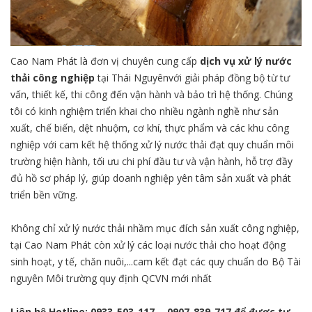
Cao Nam Phát là đơn vị chuyên cung cấp
dịch vụ xử lý nước
thải công nghiệp
tại Thái Nguyênvới giải pháp đồng bộ từ tư
vấn, thiết kế, thi công đến vận hành và bảo trì hệ thống. Chúng
tôi có kinh nghiệm triển khai cho nhiều ngành nghề như sản
xuất, chế biến, dệt nhuộm, cơ khí, thực phẩm và các khu công
nghiệp với cam kết hệ thống xử lý nước thải đạt quy chuẩn môi
trường hiện hành, tối ưu chi phí đầu tư và vận hành, hỗ trợ đầy
đủ hồ sơ pháp lý, giúp doanh nghiệp yên tâm sản xuất và phát
triển bền vững.
Không chỉ xử lý nước thải nhầm mục đích sản xuất công nghiệp,
tại Cao Nam Phát còn xử lý các loại nước thải cho hoạt động
sinh hoạt, y tế, chăn nuôi,...cam kết đạt các quy chuẩn do Bộ Tài
nguyên Môi trường quy định QCVN mới nhất
Liên hệ Hotline:
0933-503-117
-
0907-839-717
để được tư