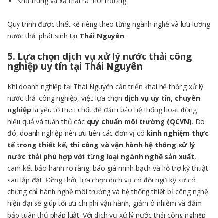
Khử trùng và xả thải ra môi trường
Quy trình được thiết kế riêng theo từng ngành nghề và lưu lượng
nước thải phát sinh tại
Thái Nguyên
.
5. Lựa chọn dịch vụ xử lý nước thải công
nghiệp uy tín tại Thái Nguyên
Khi doanh nghiệp tại Thái Nguyên cần triển khai hệ thống xử lý
nước thải công nghiệp, việc lựa chọn
dịch vụ uy tín, chuyên
nghiệp
là yếu tố then chốt để đảm bảo hệ thống hoạt động
hiệu quả và tuân thủ các
quy chuẩn môi trường (QCVN)
. Do
đó, doanh nghiệp nên ưu tiên các đơn vị có
kinh nghiệm thực
tế trong thiết kế, thi công và vận hành hệ thống xử lý
nước thải phù hợp với từng loại ngành nghề sản xuất
,
cam kết bảo hành rõ ràng, báo giá minh bạch và hỗ trợ kỹ thuật
sau lắp đặt. Đồng thời, lựa chọn dịch vụ có đội ngũ kỹ sư có
chứng chỉ hành nghề môi trường và hệ thống thiết bị công nghệ
hiện đại sẽ giúp tối ưu chi phí vận hành, giảm ô nhiễm và đảm
bảo tuân thủ pháp luật. Với dịch vụ xử lý nước thải công nghiệp