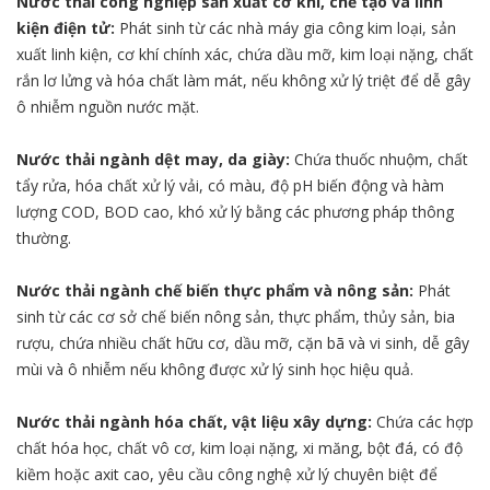
Nước thải công nghiệp sản xuất cơ khí, chế tạo và linh
kiện điện tử:
Phát sinh từ các nhà máy gia công kim loại, sản
xuất linh kiện, cơ khí chính xác, chứa dầu mỡ, kim loại nặng, chất
rắn lơ lửng và hóa chất làm mát, nếu không xử lý triệt để dễ gây
ô nhiễm nguồn nước mặt.
Nước thải ngành dệt may, da giày:
Chứa thuốc nhuộm, chất
tẩy rửa, hóa chất xử lý vải, có màu, độ pH biến động và hàm
lượng COD, BOD cao, khó xử lý bằng các phương pháp thông
thường.
Nước thải ngành chế biến thực phẩm và nông sản:
Phát
sinh từ các cơ sở chế biến nông sản, thực phẩm, thủy sản, bia
rượu, chứa nhiều chất hữu cơ, dầu mỡ, cặn bã và vi sinh, dễ gây
mùi và ô nhiễm nếu không được xử lý sinh học hiệu quả.
Nước thải ngành hóa chất, vật liệu xây dựng:
Chứa các hợp
chất hóa học, chất vô cơ, kim loại nặng, xi măng, bột đá, có độ
kiềm hoặc axit cao, yêu cầu công nghệ xử lý chuyên biệt để