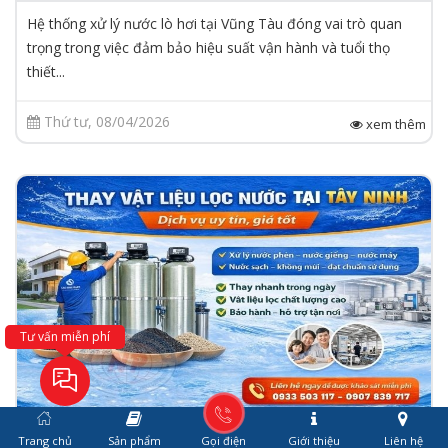
Hệ thống xử lý nước lò hơi tại Vũng Tàu đóng vai trò quan
trọng trong việc đảm bảo hiệu suất vận hành và tuổi thọ
thiết...
Thứ tư, 08/04/2026
xem thêm
Tư vấn miễn phí
Tin tức
Trang chủ
Sản phẩm
Gọi điện
Giới thiệu
Liên hệ