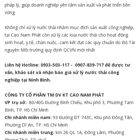
pháp lý, giúp doanh nghiệp yên tâm sản xuất và phát triển bền
vững.
Không chỉ xử lý nước thải nhầm mục đích sản xuất công nghiệp,
tại Cao Nam Phát còn xử lý các loại nước thải cho hoạt động
sinh hoạt, y tế, chăn nuôi,...cam kết đạt các quy chuẩn do Bộ Tài
nguyên Môi trường quy định QCVN mới nhất
Liên hệ Hotline:
0933-503-117
-
0907-839-717
để được tư
vấn, khảo sát và nhận báo giá xử lý nước thải công
nghiệp tại Ninh Bình.
CÔNG TY CỔ PHẦN TM DV KT CAO NAM PHÁT
VP trụ sở:
80/40G Đường Bình Chiểu, Khu phố 3, Phường Tam
Bình, TP. Hồ Chí Minh
Chi nhánh miền nam:
93 Đường ĐT 743C, Khu phố Đông Tân,
Phường Dĩ An, TP. Hồ Chí Minh
Chi nhánh miền trung:
km 26 QL 1A, Đông Lâm, Phường
Phong Thái, TP. Huế