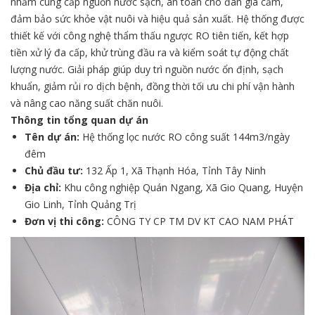
nhằm cung cấp nguồn nước sạch, an toàn cho đàn gia cầm,
đảm bảo sức khỏe vật nuôi và hiệu quả sản xuất. Hệ thống được
thiết kế với công nghệ thẩm thấu ngược RO tiên tiến, kết hợp
tiền xử lý đa cấp, khử trùng đầu ra và kiểm soát tự động chất
lượng nước. Giải pháp giúp duy trì nguồn nước ổn định, sạch
khuẩn, giảm rủi ro dịch bệnh, đồng thời tối ưu chi phí vận hành
và nâng cao năng suất chăn nuôi.
Thông tin tổng quan dự án
Tên dự án:
Hệ thống lọc nước RO công suất 144m3/ngày
đêm
Chủ đầu tư:
132 Ấp 1, Xã Thạnh Hóa, Tỉnh Tây Ninh
Địa chỉ:
Khu công nghiệp Quán Ngang, Xã Gio Quang, Huyện
Gio Linh, Tỉnh Quảng Trị
Đơn vị thi công:
CÔNG TY CP TM DV KT CAO NAM PHÁT