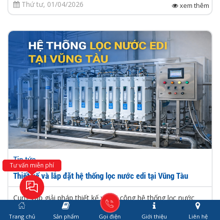
Thứ tư, 01/04/2026
xem thêm
Tin tức
Tư vấn miễn phí
Thiết kế và lắp đặt hệ thống lọc nước edi tại Vũng Tàu
Cung cấp giải pháp thiết kế và thi công hệ thống lọc nước
EDI tại Vũng Tàu, đảm bảo nước siêu tinh khiết, vận hành ổn
Trang chủ
Sản phẩm
Gọi điện
Giới thiệu
Liên hệ