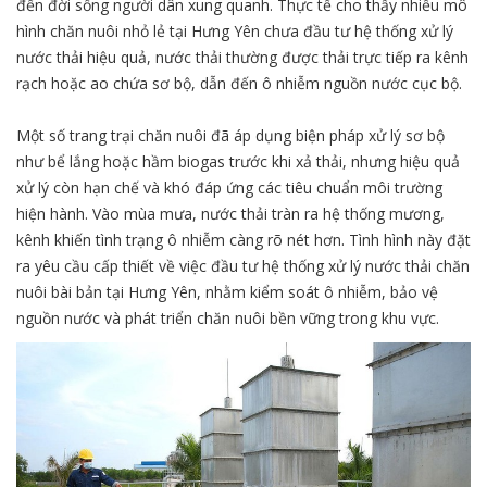
đến đời sống người dân xung quanh. Thực tế cho thấy nhiều mô
hình chăn nuôi nhỏ lẻ tại Hưng Yên chưa đầu tư hệ thống xử lý
nước thải hiệu quả, nước thải thường được thải trực tiếp ra kênh
rạch hoặc ao chứa sơ bộ, dẫn đến ô nhiễm nguồn nước cục bộ.
Một số trang trại chăn nuôi đã áp dụng biện pháp xử lý sơ bộ
như bể lắng hoặc hầm biogas trước khi xả thải, nhưng hiệu quả
xử lý còn hạn chế và khó đáp ứng các tiêu chuẩn môi trường
hiện hành. Vào mùa mưa, nước thải tràn ra hệ thống mương,
kênh khiến tình trạng ô nhiễm càng rõ nét hơn. Tình hình này đặt
ra yêu cầu cấp thiết về việc đầu tư hệ thống xử lý nước thải chăn
nuôi bài bản tại Hưng Yên, nhằm kiểm soát ô nhiễm, bảo vệ
nguồn nước và phát triển chăn nuôi bền vững trong khu vực.