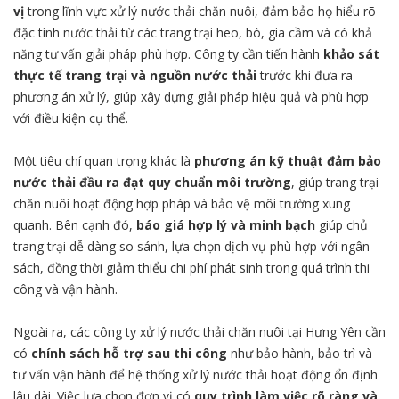
vị
trong lĩnh vực xử lý nước thải chăn nuôi, đảm bảo họ hiểu rõ
đặc tính nước thải từ các trang trại heo, bò, gia cầm và có khả
năng tư vấn giải pháp phù hợp. Công ty cần tiến hành
khảo sát
thực tế trang trại và nguồn nước thải
trước khi đưa ra
phương án xử lý, giúp xây dựng giải pháp hiệu quả và phù hợp
với điều kiện cụ thể.
Một tiêu chí quan trọng khác là
phương án kỹ thuật đảm bảo
nước thải đầu ra đạt quy chuẩn môi trường
, giúp trang trại
chăn nuôi hoạt động hợp pháp và bảo vệ môi trường xung
quanh. Bên cạnh đó,
báo giá hợp lý và minh bạch
giúp chủ
trang trại dễ dàng so sánh, lựa chọn dịch vụ phù hợp với ngân
sách, đồng thời giảm thiểu chi phí phát sinh trong quá trình thi
công và vận hành.
Ngoài ra, các công ty xử lý nước thải chăn nuôi tại Hưng Yên cần
có
chính sách hỗ trợ sau thi công
như bảo hành, bảo trì và
tư vấn vận hành để hệ thống xử lý nước thải hoạt động ổn định
lâu dài. Việc lựa chọn đơn vị có
quy trình làm việc rõ ràng và