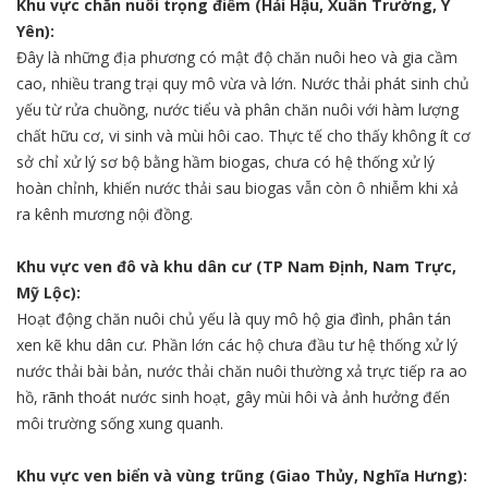
Khu vực chăn nuôi trọng điểm (Hải Hậu, Xuân Trường, Ý
Yên):
Đây là những địa phương có mật độ chăn nuôi heo và gia cầm
cao, nhiều trang trại quy mô vừa và lớn. Nước thải phát sinh chủ
yếu từ rửa chuồng, nước tiểu và phân chăn nuôi với hàm lượng
chất hữu cơ, vi sinh và mùi hôi cao. Thực tế cho thấy không ít cơ
sở chỉ xử lý sơ bộ bằng hầm biogas, chưa có hệ thống xử lý
hoàn chỉnh, khiến nước thải sau biogas vẫn còn ô nhiễm khi xả
ra kênh mương nội đồng.
Khu vực ven đô và khu dân cư (TP Nam Định, Nam Trực,
Mỹ Lộc):
Hoạt động chăn nuôi chủ yếu là quy mô hộ gia đình, phân tán
xen kẽ khu dân cư. Phần lớn các hộ chưa đầu tư hệ thống xử lý
nước thải bài bản, nước thải chăn nuôi thường xả trực tiếp ra ao
hồ, rãnh thoát nước sinh hoạt, gây mùi hôi và ảnh hưởng đến
môi trường sống xung quanh.
Khu vực ven biển và vùng trũng (Giao Thủy, Nghĩa Hưng):