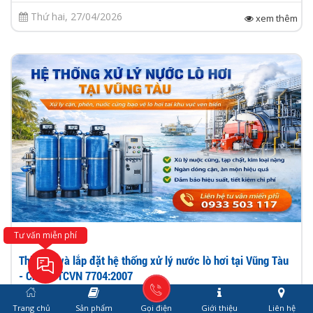
Thứ hai, 27/04/2026
xem thêm
Tin tức
Tư vấn miễn phí
Thiết kế và lắp đặt hệ thống xử lý nước lò hơi tại Vũng Tàu
- Chuẩn TCVN 7704:2007
Hệ thống xử lý nước lò hơi tại Vũng Tàu đóng vai trò quan
Trang chủ
Sản phẩm
Gọi điện
Giới thiệu
Liên hệ