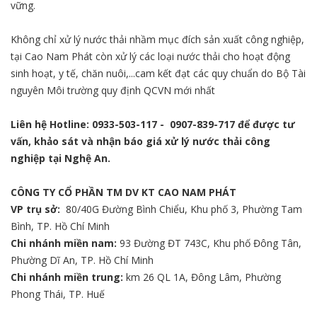
vững.
Không chỉ xử lý nước thải nhầm mục đích sản xuất công nghiệp,
tại Cao Nam Phát còn xử lý các loại nước thải cho hoạt động
sinh hoạt, y tế, chăn nuôi,...cam kết đạt các quy chuẩn do Bộ Tài
nguyên Môi trường quy định QCVN mới nhất
Liên hệ Hotline:
0933-503-117
-
0907-839-717
để được tư
vấn, khảo sát và nhận báo giá xử lý nước thải công
nghiệp tại Nghệ An.
CÔNG TY CỔ PHẦN TM DV KT CAO NAM PHÁT
VP trụ sở:
80/40G Đường Bình Chiểu, Khu phố 3, Phường Tam
Bình, TP. Hồ Chí Minh
Chi nhánh miền nam:
93 Đường ĐT 743C, Khu phố Đông Tân,
Phường Dĩ An, TP. Hồ Chí Minh
Chi nhánh miền trung:
km 26 QL 1A, Đông Lâm, Phường
Phong Thái, TP. Huế