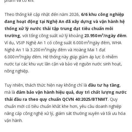
phẩm và cơ khí.
Theo thống kê cập nhật đến năm 2026,
6/6 khu công nghiệp
đang hoạt động tại Nghệ An đã xây dựng và vận hành hệ
thống xử lý nước thải tập trung đạt tiêu chuẩn môi
trường
, với tổng công suất xử lý khoảng
23.950 m³/ngày đêm
.
Ví dụ, VSIP Nghệ An 1 có công suất 6.000 m³/ngày đêm, WHA
Nghệ An 1 là 3.200 m³/ngày đêm và Hoàng Mai 1 đạt
6.000 m³/ngày đêm. Hệ thống này giúp giảm áp lực ô nhiễm
nước tại các khu vực lân cận và bảo vệ nguồn nước sinh hoạt,
nông nghiệp.
Tuy nhiên, thách thức hiện nay không chỉ là
đầu tư hạ tầng
,
mà là
đảm bảo vận hành hiệu quả, duy trì chất lượng nước
thải đầu ra theo quy chuẩn QCVN 40:2025/BTNMT
. Quy
chuẩn mới có tiêu chuẩn khắt khe hơn, yêu cầu doanh nghiệp
nâng cấp công nghệ xử lý, giám sát thường xuyên và tối ưu hóa
vận hành.