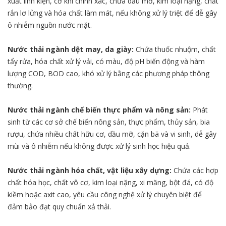
xuất linh kiện, cơ khí chính xác, chứa dầu mỡ, kim loại nặng, chất
rắn lơ lửng và hóa chất làm mát, nếu không xử lý triệt để dễ gây
ô nhiễm nguồn nước mặt.
Nước thải ngành dệt may, da giày:
Chứa thuốc nhuộm, chất
tẩy rửa, hóa chất xử lý vải, có màu, độ pH biến động và hàm
lượng COD, BOD cao, khó xử lý bằng các phương pháp thông
thường.
Nước thải ngành chế biến thực phẩm và nông sản:
Phát
sinh từ các cơ sở chế biến nông sản, thực phẩm, thủy sản, bia
rượu, chứa nhiều chất hữu cơ, dầu mỡ, cặn bã và vi sinh, dễ gây
mùi và ô nhiễm nếu không được xử lý sinh học hiệu quả.
Nước thải ngành hóa chất, vật liệu xây dựng:
Chứa các hợp
chất hóa học, chất vô cơ, kim loại nặng, xi măng, bột đá, có độ
kiềm hoặc axit cao, yêu cầu công nghệ xử lý chuyên biệt để
đảm bảo đạt quy chuẩn xả thải.