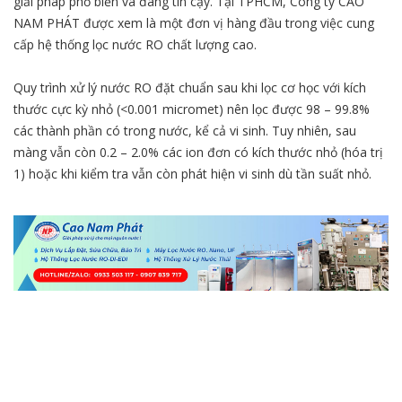
giải pháp phổ biến và đáng tin cậy. Tại TPHCM, Công ty CAO
NAM PHÁT được xem là một đơn vị hàng đầu trong việc cung
cấp hệ thống lọc nước RO chất lượng cao.
Quy trình xử lý nước RO đặt chuẩn sau khi lọc cơ học với kích
thước cực kỳ nhỏ (<0.001 micromet) nên lọc được 98 – 99.8%
các thành phần có trong nước, kể cả vi sinh. Tuy nhiên, sau
màng vẫn còn 0.2 – 2.0% các ion đơn có kích thước nhỏ (hóa trị
1) hoặc khi kiểm tra vẫn còn phát hiện vi sinh dù tần suất nhỏ.