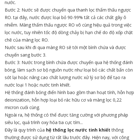
nước.
Bước 2: Nước sẽ được chuyển qua thanh lọc thẩm thấu ngược
RO. tại đây, nước được loại bỏ 90-99% tất cả các chất gây ô
nhiễm. Màng thẩm thấu ngược RO vô cùng hiệu quả trong việc
lọc nước, tuy nhiên tốc độ dòng chảy bị hạn chế do độ xốp chặt
chẽ của màng lọc RO.
Nước sau khi đi qua màng RO sẽ tới một bình chứa và được
chuyển sang bước 3.
Bước 3: Nước trong bình chứa được chuyển qua hệ thống đánh
bóng, làm sạch sơ bộ nguồn nước như loại bỏ các chất bẩn còn
sót lại hoặc nâng cao chất lượng nước xử lý sơ bộ để tạo ra
nước loại 1 hoặc nước tinh khiết.
Hệ thống đánh bóng điển hình bao gồm than hoạt tính, hỗn hợp
deionization, hỗn hợp loại bỏ rác hữu cơ và màng lọc 0,22
micron cuối cùng.
Ngoài ra, hệ thống có thể được tăng cường với phương pháp
siêu lọc, quá trình oxy hóa tia cực tím...
Đây là quy trình của
hệ thống lọc nước tinh khiết
thông
thường được sử dụng từ rất lâu trước đây. Hiện nay, với công