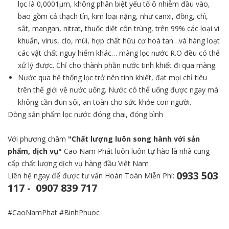
lọc là 0,0001µm, không phân biệt yếu tố ô nhiễm đầu vào,
bao gồm cả thạch tín, kim loại nặng, như canxi, đồng, chì,
sắt, mangan, nitrat, thuốc diệt côn trùng, trên 99% các loại vi
khuẩn, virus, clo, mùi, hợp chất hữu cơ hoà tan…và hàng loạt
các vật chất nguy hiểm khác… màng lọc nước R.O đều có thể
xử lý được. Chỉ cho thành phần nước tinh khiết đi qua màng.
Nước qua hệ thống lọc trở nên tinh khiết, đạt mọi chỉ tiêu
trên thế giới về nước uống. Nước có thể uống được ngay mà
không cần đun sôi, an toàn cho sức khỏe con người.
Dòng sản phẩm lọc nước đóng chai, đóng bình
Với phương châm
"Chất lượng luôn song hành với sản
phẩm, dịch vụ"
Cao Nam Phát luôn luôn tự hào là nhà cung
cấp chất lượng dịch vụ hàng đầu Việt Nam
0933 503
Liên hệ ngay để được tư vấn Hoàn Toàn Miễn Phí:
117
-
0907 839 717
#CaoNamPhat #BinhPhuoc