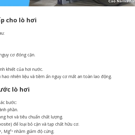
p cho lò hơi
au:
nguy cơ đóng cặn.
inh khiết của hơi nước.
êu hao nhiên liệu và tiềm ẩn nguy cơ mất an toàn lao động.
ước lò hơi
các bước:
ành phần.
ng hơi và tiêu chuẩn chất lượng.
osite) để loại bỏ cặn và tạp chất hữu cơ.
²⁺, Mg²⁺ nhằm giảm độ cứng.