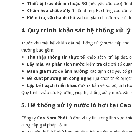
Thiết bị trao đổi ion hoặc RO
(nếu yêu cầu cao) để đ
Châm hóa chất xử lý
để ổn định pH, chống cáu cặn 
Kiểm tra, vận hành thử
và bàn giao cho đơn vị sử d
​4. Quy trình khảo sát hệ thống xử lý
Trước khi thiết kế và lắp đặt hệ thống xử lý nước cấp cho
thường bao gồm:
Thu thập thông tin thực tế
: khảo sát vị trí lắp đặt
Lấy mẫu và phân tích nước
: kiểm tra các chỉ số qua
Đánh giá mức độ ảnh hưởng
: xác định các yếu tố g
Đề xuất phương án công nghệ
: lựa chọn thiết bị l
Lập kế hoạch triển khai
: đưa ra bản vẽ sơ bộ, tính to
Quy trình khảo sát kỹ lưỡng giúp hệ thống xử lý nước vận 
5. Hệ thống xử lý nước lò hơi tại C
Công ty
Cao Nam Phát
là đơn vị uy tín trong lĩnh vực
thi
cung cấp giải pháp tối ưu:
Tư vấn thiết kế phù hợp với đặc tính nguồn nước và nh