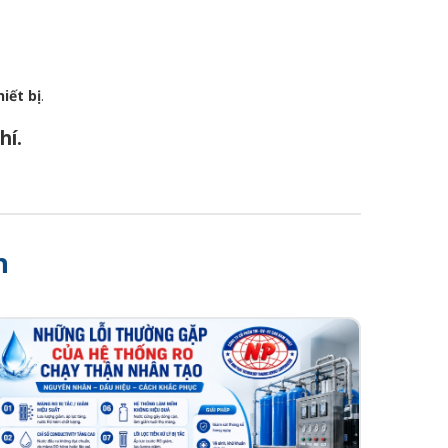
iết bị
.
hí.
h