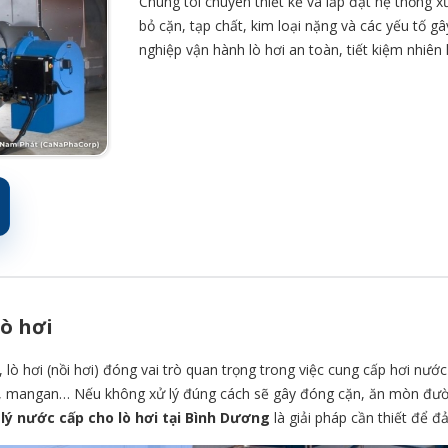
Chúng tôi chuyên thiết kế và lắp đặt hệ thống x
bỏ cặn, tạp chất, kim loại nặng và các yếu tố g
nghiệp vận hành lò hơi an toàn, tiết kiệm nhiên l
lò hơi
lò hơi (nồi hơi) đóng vai trò quan trọng trong việc cung cấp hơi nướ
t, mangan… Nếu không xử lý đúng cách sẽ gây đóng cặn, ăn mòn đường
 lý nước cấp cho lò hơi tại Bình Dương
là giải pháp cần thiết để đ