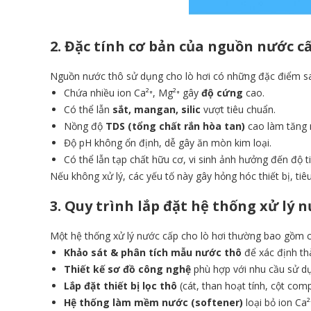
2. Đặc tính cơ bản của nguồn nước cấ
Nguồn nước thô sử dụng cho lò hơi có những đặc điểm s
Chứa nhiều ion Ca²⁺, Mg²⁺ gây
độ cứng
cao.
Có thể lẫn
sắt, mangan, silic
vượt tiêu chuẩn.
Nồng độ
TDS (tổng chất rắn hòa tan)
cao làm tăng 
Độ pH không ổn định, dễ gây ăn mòn kim loại.
Có thể lẫn tạp chất hữu cơ, vi sinh ảnh hưởng đến độ t
Nếu không xử lý, các yếu tố này gây hỏng hóc thiết bị, ti
3. Quy trình lắp đặt hệ thống xử lý n
Một hệ thống xử lý nước cấp cho lò hơi thường bao gồm 
Khảo sát & phân tích mẫu nước thô
để xác định th
Thiết kế sơ đồ công nghệ
phù hợp với nhu cầu sử dụ
Lắp đặt thiết bị lọc thô
(cát, than hoạt tính, cột comp
Hệ thống làm mềm nước (softener)
loại bỏ ion Ca