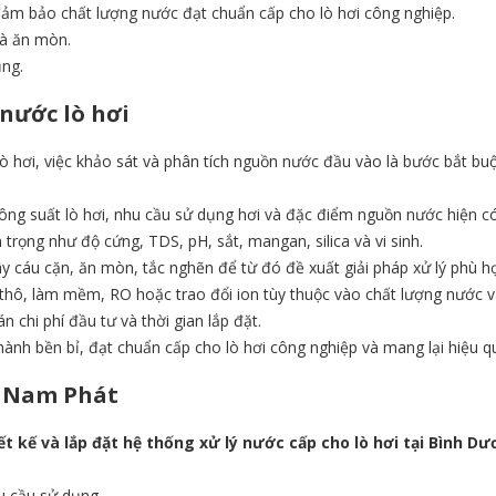
ảm bảo chất lượng nước đạt chuẩn cấp cho lò hơi công nghiệp.
và ăn mòn.
ụng.
 nước lò hơi
 lò hơi, việc khảo sát và phân tích nguồn nước đầu vào là bước bắt b
, công suất lò hơi, nhu cầu sử dụng hơi và đặc điểm nguồn nước hiện có
n trọng như độ cứng, TDS, pH, sắt, mangan, silica và vi sinh.
ây cáu cặn, ăn mòn, tắc nghẽn để từ đó đề xuất giải pháp xử lý phù h
ọc thô, làm mềm, RO hoặc trao đổi ion tùy thuộc vào chất lượng nước v
án chi phí đầu tư và thời gian lắp đặt.
hành bền bỉ, đạt chuẩn cấp cho lò hơi công nghiệp và mang lại hiệu qu
ao Nam Phát
ết kế và lắp đặt hệ thống xử lý nước cấp cho lò hơi tại Bình D
u cầu sử dụng.