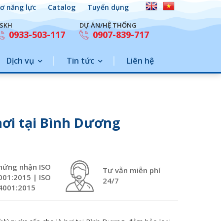
ơ năng lực
Catalog
Tuyển dụng
SKH
DỰ ÁN/HỆ THỐNG
0933-503-117
0907-839-717
Dịch vụ
Tin tức
Liên hệ
hơi tại Bình Dương
hứng nhận ISO
Tư vẫn miễn phí
001:2015 | ISO
24/7
4001:2015