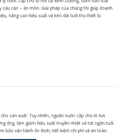
ử lý nước cấp cho lò hơi tại Bình Dương, đảm bảo loại
ây cáu cặn – ăn mòn. Giải pháp của chúng tôi giúp doanh
iệu, nâng cao hiệu suất và kéo dài tuổi thọ thiết bị.
c cho sản xuất. Tuy nhiên, nguồn nước cấp cho lò hơi
 ống, làm giảm hiệu suất truyền nhiệt và rút ngắn tuổi
ảm bảo vận hành ổn định, tiết kiệm chi phí và an toàn.