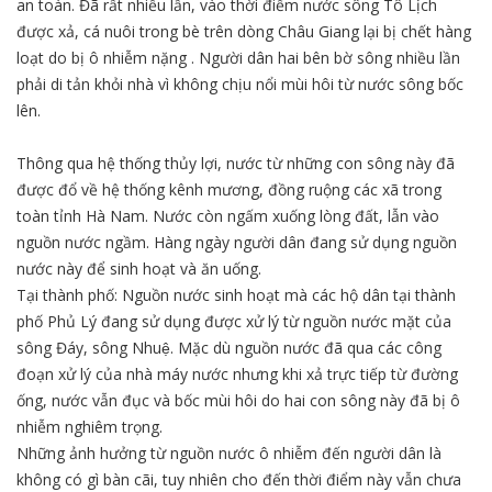
an toàn. Đã rất nhiều lần, vào thời điểm nước sông Tô Lịch
được xả, cá nuôi trong bè trên dòng Châu Giang lại bị chết hàng
loạt do bị ô nhiễm nặng . Người dân hai bên bờ sông nhiều lần
phải di tản khỏi nhà vì không chịu nổi mùi hôi từ nước sông bốc
lên.
Thông qua hệ thống thủy lợi, nước từ những con sông này đã
được đổ về hệ thống kênh mương, đồng ruộng các xã trong
toàn tỉnh Hà Nam. Nước còn ngấm xuống lòng đất, lẫn vào
nguồn nước ngầm. Hàng ngày người dân đang sử dụng nguồn
nước này để sinh hoạt và ăn uống.
Tại thành phố: Nguồn nước sinh hoạt mà các hộ dân tại thành
phố Phủ Lý đang sử dụng được xử lý từ nguồn nước mặt của
sông Đáy, sông Nhuệ. Mặc dù nguồn nước đã qua các công
đoạn xử lý của nhà máy nước nhưng khi xả trực tiếp từ đường
ống, nước vẫn đục và bốc mùi hôi do hai con sông này đã bị ô
nhiễm nghiêm trọng.
Những ảnh hưởng từ nguồn nước ô nhiễm đến người dân là
không có gì bàn cãi, tuy nhiên cho đến thời điểm này vẫn chưa