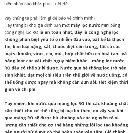
biện pháp nào khắc phục triệt để.
Vậy chúng ta phải làm gì để bảo vệ chình mình?
Hãy trang bị cho gia đình bạn một
máy lọc nước
mini bằng
công nghệ lọc RO
là an toàn nhất,
đây là công nghệ lọc
không phân biệt yếu tố ô nhiễm đầu vào, bất kể là thạch
tín, kim loại nặng, sắt, thuốc diệt côn trùng, tất cả các
loại vi khuẩn, virus, clo, mùi, hợp chất hữu cơ hoà tan…và
hàng loạt các vật chất nguy hiểm khác… màng lọc nước
RO đều có thể xử lý được. Nước qua hệ thống lọc trở nên
tinh khiết, đạt mọi chỉ tiêu trên thế giới về nước uống, có
thể uống được ngay mà không cần đun sôi, tiết kiệm thời
gian và chi phí.
Tuy nhiên, khi nước qua màng lọc RO thì các khoáng chất
cần thiết cho cơ thể cũng bị loại bỏ theo, do vậy sau khi
qua màng RO sẽ được bù khoáng và các nguyên tố vi
lượng cần thiết cho cơ thể bằng những lõi lọc tạo khoáng
nên người sử dụng có thể hoàn toàn yên tâm. Giá thành