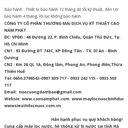
Bảo hành : Thiết bị bảo hành 12 tháng do lỗi kỹ thuật, đèn UV
bảo hành 4 tháng, lõi lọc không bảo hành.
CÔNG TY CỔ PHẦN THƯƠNG MẠI DỊCH VỤ KỸ THUẬT CAO
NAM PHÁT
ĐC: VPĐD : 46 Đường 22, P. Bình Chiểu, Quận Thủ Đức, Tp.
Hồ Chí Minh
CN1 : 93 Đường ĐT 743C, KP Đông Tân - TX. Dĩ An - Bình
Dương
CN2 : Km 26 QL 1A, Đông lâm, Phong An, Phong điền,Thừa
Thiên Huế
Tel: 0650.3796543-0907 839 717 - 0933 242 115 - 0933 503
117
Email: nuocuongdambao@gmail.com
Websie:
www.caonamphat.com
www.maylocnuocbinhduon
wwwsieuthilocnuoc.com.vn
Hân hạnh phục vụ quý khách hàng!
Cung cấp máy lọc nước, hệ thống xử lý nước tại tỉnh Hà