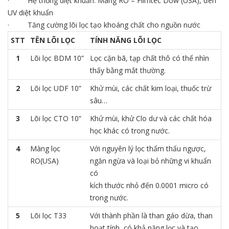
· Hệ thống diệt khuẩn: Màng RO – Filmtec Dow (USA), đèn
UV diệt khuẩn
· Tăng cường lõi lọc tạo khoáng chất cho nguồn nước
STT
TÊN LÕI LỌC
TÍNH NĂNG LÕI LỌC
1
Lõi lọc BDM 10”
Lọc cặn bã, tạp chất thô có thể nhìn
thấy bằng mắt thường.
2
Lõi lọc UDF 10”
Khử mùi, các chất kim loại, thuốc trừ
sâu…
3
Lõi lọc CTO 10”
Khử mùi, khử Clo dư và các chất hóa
học khác có trong nước.
4
Màng lọc
Với nguyên lý lọc thẩm thấu ngược,
RO(USA)
ngăn ngừa và loại bỏ những vi khuẩn
có
kích thước nhỏ đến 0.0001 micro có
trong nước.
5
Lõi lọc T33
Với thành phần là than gáo dừa, than
hoạt tính, có khả năng lọc và tạo