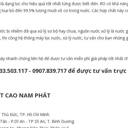
là dạng lọc cho hiệu quả tốt nhất từng được biết đến. RO có khả năng l
ng loại bỏ đến 99.5% lượng muối vô cơ trong nước. Các hợp chất này c
ước bị nhiễm đã qua xử lý sơ bộ hay chưa, nguồn nước xử lý là nước 
t, thi công hệ thống máy lọc nước, xử lý nước, tư vấn cho bạn những 
y nhanh chóng liên hệ để được tư vấn miễn phí giải pháp tốt nhất c
33.503.117
-
0907.839.717
để được tư vấn trực 
ẬT CAO NAM PHÁT
. Thủ Đức, TP. Hồ Chí Minh
ân - P.Dĩ An - TP Dĩ An, T. Bình Dương