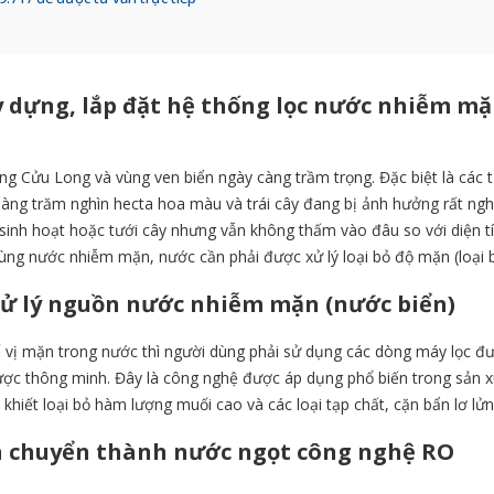
 dựng, lắp đặt hệ
thống lọc nước nhiễm m
 Cửu Long và vùng ven biển ngày càng trầm trọng. Đặc biệt là các t
ng trăm nghìn hecta hoa màu và trái cây đang bị ảnh hưởng rất nghi
sinh hoạt hoặc tưới cây nhưng vẫn không thấm vào đâu so với diện tí
 vùng nước nhiễm mặn, nước cần phải được xử lý loại bỏ độ mặn (loại 
xử lý nguồn nước nhiễm mặn (nước biển)
 vị mặn trong nước thì người dùng phải sử dụng các dòng máy lọc được
c thông minh. Đây là công nghệ được áp dụng phổ biến trong sản xuất
khiết loại bỏ hàm lượng muối cao và các loại tạp chất, cặn bẩn lơ lử
n chuyển thành nước ngọt công nghệ RO