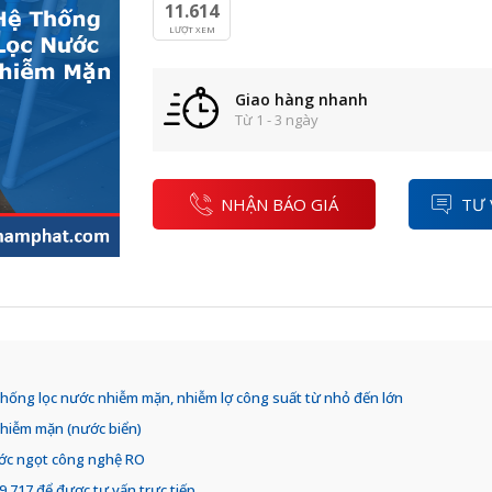
11.614
LƯỢT XEM
Giao hàng nhanh
Từ 1 - 3 ngày
NHẬN BÁO GIÁ
TƯ 
thống lọc nước nhiễm mặn, nhiễm lợ công suất từ nhỏ đến lớn
nhiễm mặn (nước biển)
ớc ngọt công nghệ RO
839.717 để được tư vấn trực tiếp