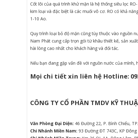
Cốt lõi của quá trình khử mặn là hệ thống siêu lọc RO- 
kim loại và đặc biệt là các muối vô cơ. RO có khả nă
1-10 Ao.
Quy trình loại bỏ độ mặn cũng tùy thuộc vào nguồn n
Nam Phát cung cấp trọn gói từ khâu thiết kế, sản xuấ
hài lòng cao nhất cho khách hàng và đối tác.
Nếu bạn đang gặp vấn đề với nguồn nước của mình, hã
Mọi chi tiết xin liên hệ
Hotline:
09
CÔNG TY CỔ PHẦN TMDV KỸ THU
Văn Phòng Đại Diện:
46 Đường 22, P. Bình Chiểu, TP
Chi Nhánh Miền Nam:
93 Đường ĐT 743C, KP Đông T