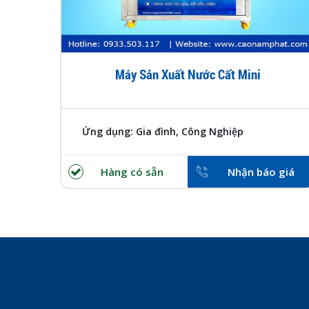
o đạt
Máy Sản Xuất Nước Cất Mini
Ứng dụng: Gia đình, Công Nghiệp
 giá
Hàng có sẵn
Nhận báo giá