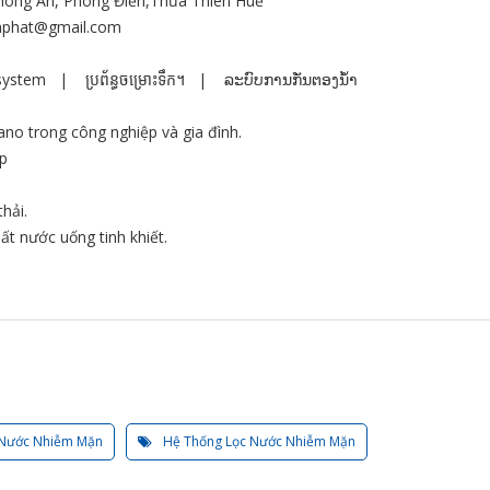
ong An, Phong Điền,Thừa Thiên Huế
phat@gmail.com
system
|
ប្រព័ន្ធចម្រោះទឹក។
|
ລະບົບການກັ່ນຕອງນ້ໍາ
o trong công nghiệp và gia đình.
ệp
hải.
t nước uống tinh khiết.
h
 Nước Nhiễm Mặn
Hệ Thống Lọc Nước Nhiễm Mặn