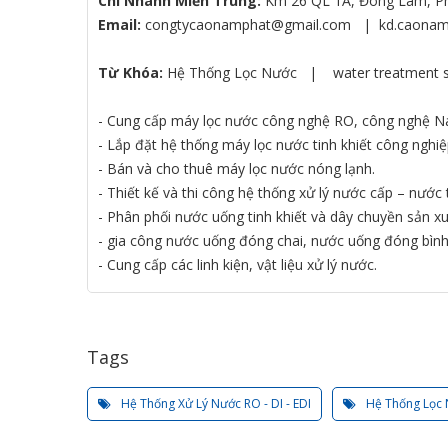
Chi Nhánh Miền Trung:
Km 26 QL 1A, Đông Lâm, Ph
Email:
congtycaonamphat@gmail.com
| kd.caonam
Từ Khóa:
Hệ Thống Lọc Nước
|
water treatment 
- Cung cấp
máy lọc nước
công nghệ RO, công nghệ Nan
- Lắp đặt
hệ thống máy lọc nước tinh khiết công nghi
- Bán và cho thuê
máy lọc nước nóng lạnh
.
- Thiết kế và thi công hệ thống
xử lý nước
cấp – nước t
- Phân phối
nước uống tinh khiết
và dây chuyền sản xuấ
- gia công
nước uống đóng chai,
nước uống đóng bìn
- Cung cấp các linh kiện,
vật liệu xử lý nước
.
Tags
Hệ Thống Xử Lý Nước RO - DI - EDI
Hệ Thống Lọc