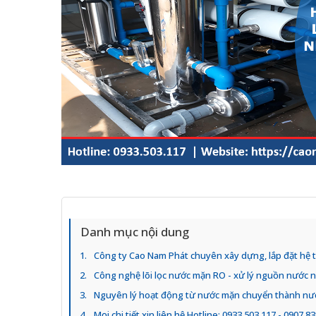
Danh mục nội dung
Công ty Cao Nam Phát chuyên xây dựng, lắp đặt hệ 
Công nghệ lõi lọc nước mặn RO - xử lý nguồn nước 
Nguyên lý hoạt động từ nước mặn chuyển thành nư
Mọi chi tiết xin liên hệ Hotline: 0933.503.117 - 0907.