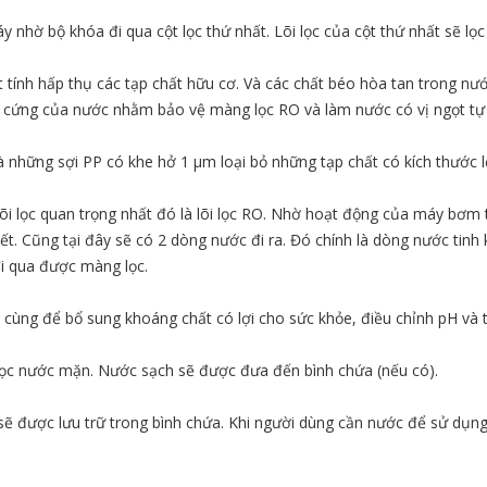
hờ bộ khóa đi qua cột lọc thứ nhất. Lõi lọc của cột thứ nhất sẽ lọc 
t tính hấp thụ các tạp chất hữu cơ. Và các chất béo hòa tan trong nướ
độ cứng của nước nhằm bảo vệ màng lọc RO và làm nước có vị ngọt tự 
y là những sợi PP có khe hở 1 µm loại bỏ những tạp chất có kích thước
 lõi lọc quan trọng nhất đó là lõi lọc RO. Nhờ hoạt động của máy b
t. Cũng tại đây sẽ có 2 dòng nước đi ra. Đó chính là dòng nước tinh
đi qua được màng lọc.
uối cùng để bổ sung khoáng chất có lợi cho sức khỏe, điều chỉnh pH và 
 lọc nước mặn. Nước sạch sẽ được đưa đến bình chứa (nếu có).
ẽ được lưu trữ trong bình chứa. Khi người dùng cần nước để sử dụng