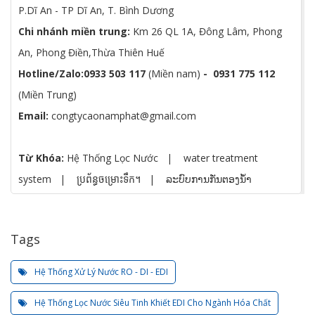
P.Dĩ An - TP Dĩ An, T. Bình Dương
Chi nhánh miền trung:
Km 26 QL 1A, Đông Lâm, Phong
An, Phong Điền,Thừa Thiên Huế
Hotline/Zalo:
0933 503 117
(Miền nam)
-
0931 775 112
(Miền Trung)
Email:
congtycaonamphat@gmail.com
Từ Khóa:
Hệ Thống Lọc Nước
|
water treatment
system
|
ប្រព័ន្ធចម្រោះទឹក។
|
ລະບົບການກັ່ນຕອງນ້ໍາ
Tags
Hệ Thống Xử Lý Nước RO - DI - EDI
Hệ Thống Lọc Nước Siêu Tinh Khiết EDI Cho Ngành Hóa Chất