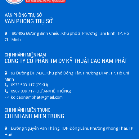
VĂN PHÒNG TRỤ SỞ
VĂN PHÒNG TRỤ SỞ
80/40G Đường Bình Chiểu, Khu phố 3, Phường Tam Bình, TP. Hồ
Chí Minh
CHI NHÁNH MIỀN NAM
CÔNG TY CỔ PHẦN TM DV KỸ THUẬT CAO NAM PHÁT
93 Đường ĐT 743C, Khu phố Đông Tân, Phường Dĩ An, TP. Hồ Chí
Minh
0933 503 117 (CSKH)
0907 839 717 (DỰ ÁN/HỆ THỐNG)
kd.caonamphat@gmail.com
CHI NHÁNH MIỀN TRUNG
CHI NHÁNH MIỀN TRUNG
Đường Nguyễn Văn Thắng, TDP Đông Lâm, Phường Phong Thái, TP
Huế