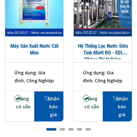
Máy Sản Xuất Nước Cất
Hệ Thống Lọc Nước Siêu
Mini
Tinh Khiết RO - EDI
Phòng Thí Nghiệm
Ứng dụng: Gia
Ứng dụng: Gia
đình, Công Nghiệp
đình, Công Nghiệp
Hàng
Nhận
Hàng
Nhận
có sẵn
báo
có sẵn
báo
giá
giá