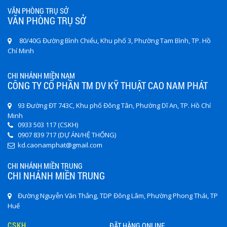
VĂN PHÒNG TRỤ SỞ
VĂN PHÒNG TRỤ SỞ
80/40G Đường Bình Chiểu, Khu phố 3, Phường Tam Bình, TP. Hồ
Chí Minh
CHI NHÁNH MIỀN NAM
CÔNG TY CỔ PHẦN TM DV KỸ THUẬT CAO NAM PHÁT
93 Đường ĐT 743C, Khu phố Đông Tân, Phường Dĩ An, TP. Hồ Chí
Minh
0933 503 117 (CSKH)
0907 839 717 (DỰ ÁN/HỆ THỐNG)
kd.caonamphat@gmail.com
CHI NHÁNH MIỀN TRUNG
CHI NHÁNH MIỀN TRUNG
Đường Nguyễn Văn Thắng, TDP Đông Lâm, Phường Phong Thái, TP
Huế
CSKH
ĐẶT HÀNG ONLINE