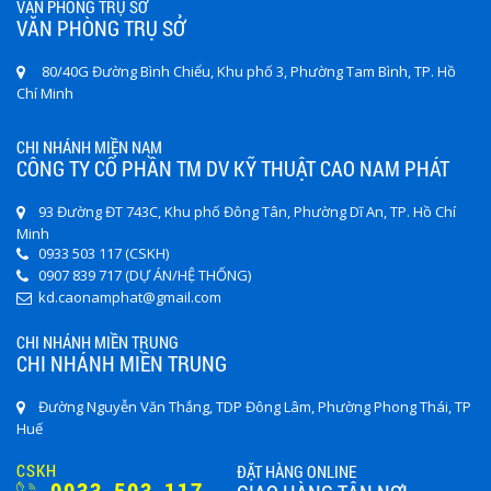
VĂN PHÒNG TRỤ SỞ
VĂN PHÒNG TRỤ SỞ
80/40G Đường Bình Chiểu, Khu phố 3, Phường Tam Bình, TP. Hồ
Chí Minh
CHI NHÁNH MIỀN NAM
CÔNG TY CỔ PHẦN TM DV KỸ THUẬT CAO NAM PHÁT
93 Đường ĐT 743C, Khu phố Đông Tân, Phường Dĩ An, TP. Hồ Chí
Minh
0933 503 117 (CSKH)
0907 839 717 (DỰ ÁN/HỆ THỐNG)
kd.caonamphat@gmail.com
CHI NHÁNH MIỀN TRUNG
CHI NHÁNH MIỀN TRUNG
Đường Nguyễn Văn Thắng, TDP Đông Lâm, Phường Phong Thái, TP
Huế
CSKH
ĐẶT HÀNG ONLINE