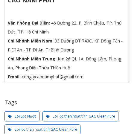
CAO NAM PHÁT
Văn Phòng Đại Diện:
46 Đường 22, P. Bình Chiểu, TP. Thủ
Đức, TP. Hồ Chí Minh
Chi Nhánh Miền Nam:
93 Đường ĐT 743C, KP Đông Tân -
P.Dĩ An - TP Dĩ An, T. Bình Dương
Chi Nhánh Miền Trung:
Km 26 QL 1A, Đông Lâm, Phong
An, Phong Điền,Thừa Thiên Huế
Email:
congtycaonamphat@gmail.com
Tags
Lõi Lọc Nước
Lõi lọc than hoạt tính GAC Clean Pure
Lõi lọc than hoạt tính GAC Clean Pure