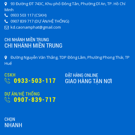
93 Đường ĐT 743C, Khu phố Đông Tân, Phường Dĩ An, TP. Hồ Chí
Minh
0933 503 117 (CSKH)
0907 839 717 (DỰ ÁN/HỆ THỐNG)
kd.caonamphat@gmail.com
CHI NHÁNH MIỀN TRUNG
CHI NHÁNH MIỀN TRUNG
Đường Nguyễn Văn Thắng, TDP Đông Lâm, Phường Phong Thái, TP
Huế
CSKH
ĐẶT HÀNG ONLINE
0933-503-117
GIAO HÀNG TẬN NƠI
DỰ ÁN/HỆ THỐNG
0907-839-717
CHỌN
NHANH