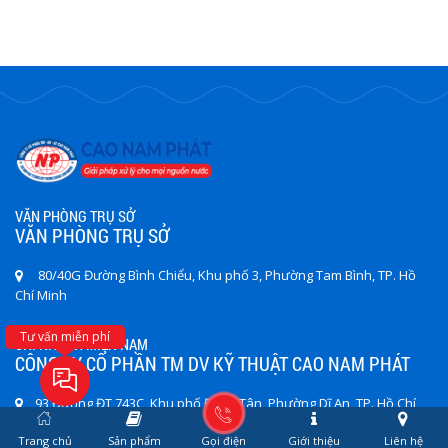
VĂN PHÒNG TRỤ SỞ
VĂN PHÒNG TRỤ SỞ
80/40G Đường Bình Chiểu, Khu phố 3, Phường Tam Bình, TP. Hồ
Chí Minh
Tư vấn miễn phí
CHI NHÁNH MIỀN NAM
CÔNG TY CỔ PHẦN TM DV KỸ THUẬT CAO NAM PHÁT
93 Đường ĐT 743C, Khu phố Đông Tân, Phường Dĩ An, TP. Hồ Chí
Minh
0933 503 117 (CSKH)
Trang chủ
Sản phẩm
Gọi điện
Giới thiệu
Liên hệ