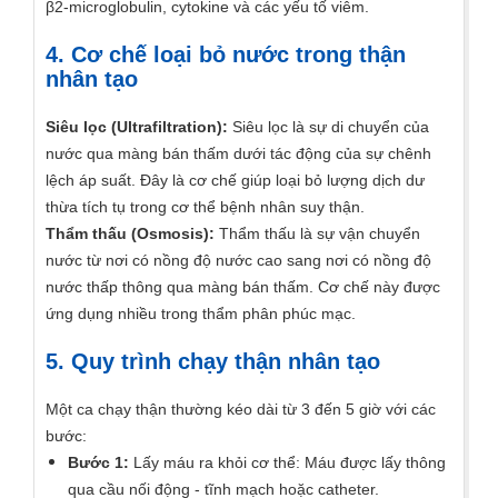
β2-microglobulin, cytokine và các yếu tố viêm.
4. Cơ chế loại bỏ nước trong thận
nhân tạo
Siêu lọc (Ultrafiltration):
Siêu lọc là sự di chuyển của
nước qua màng bán thấm dưới tác động của sự chênh
lệch áp suất. Đây là cơ chế giúp loại bỏ lượng dịch dư
thừa tích tụ trong cơ thể bệnh nhân suy thận.
Thẩm thấu (Osmosis):
Thẩm thấu là sự vận chuyển
nước từ nơi có nồng độ nước cao sang nơi có nồng độ
nước thấp thông qua màng bán thấm. Cơ chế này được
ứng dụng nhiều trong thẩm phân phúc mạc.
5. Quy trình chạy thận nhân tạo
Một ca chạy thận thường kéo dài từ 3 đến 5 giờ với các
bước:
Bước 1:
Lấy máu ra khỏi cơ thể: Máu được lấy thông
qua cầu nối động - tĩnh mạch hoặc catheter.