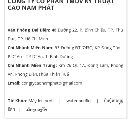
CÔNG TY CỔ PHẦN TMDV KỸ THUẬT
CAO NAM PHÁT
Văn Phòng Đại Diện:
46 Đường 22, P. Bình Chiểu, TP. Thủ
Đức, TP. Hồ Chí Minh
Chi Nhánh Miền Nam:
93 Đường ĐT 743C, KP Đông Tân -
P.Dĩ An - TP Dĩ An, T. Bình Dương
Chi Nhánh Miền Trung:
Km 26 QL 1A, Đông Lâm, Phong
An, Phong Điền,Thừa Thiên Huế
Email:
congtycaonamphat@gmail.com
Từ Khóa:
Máy lọc nước
|
water purifier
|
ម៉ាស៊ីនបន្សុទ្ធ
ទឹក។
|
ເຄື່ອງກອງນໍ້າ