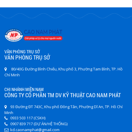
VĂN PHÒNG TRỤ SỞ
VĂN PHÒNG TRỤ SỞ
80/40G Đường Bình Chiểu, Khu phố 3, Phường Tam Bình, TP. Hồ
Chí Minh
CHI NHÁNH MIỀN NAM
CÔNG TY CỔ PHẦN TM DV KỸ THUẬT CAO NAM PHÁT
93 Đường ĐT 743C, Khu phố Đông Tân, Phường Dĩ An, TP. Hồ Chí
Minh
0933 503 117 (CSKH)
0907 839 717 (DỰ ÁN/HỆ THỐNG)
kd.caonamphat@gmail.com