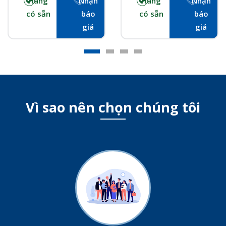
Hàng
Nhận
Hàng
Nhận
có sẵn
báo
có sẵn
báo
giá
giá
Vì sao nên chọn chúng tôi