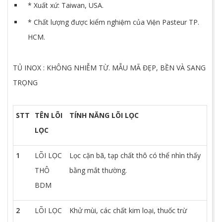
* Xuất xứ: Taiwan, USA.
* Chất lượng được kiểm nghiệm của Viện Pasteur TP.
HCM.
TỦ INOX : KHÔNG NHIỄM TỪ. MẪU MÃ ĐẸP, BỀN VÀ SANG
TRỌNG
STT
TÊN LÕI
TÍNH NĂNG LÕI LỌC
LỌC
1
LÕI LỌC
Lọc cặn bã, tạp chất thô có thể nhìn thấy
THÔ
bằng mắt thường.
BDM
2
LÕI LỌC
Khử mùi, các chất kim loại, thuốc trừ