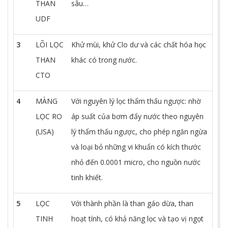
THAN
sâu…
UDF
3
LÕI LỌC
Khử mùi, khử Clo dư và các chất hóa học
THAN
khác có trong nước.
CTO
4
MÀNG
Với nguyên lý lọc thẩm thấu ngược: nhờ
LỌC RO
áp suất của bơm đẩy nước theo nguyên
(USA)
lý thẩm thấu ngược, cho phép ngăn ngừa
và loại bỏ những vi khuẩn có kích thước
nhỏ đến 0.0001 micro, cho nguồn nước
tinh khiết.
5
LỌC
Với thành phần là than gáo dừa, than
TINH
hoạt tính, có khả năng lọc và tạo vị ngọt