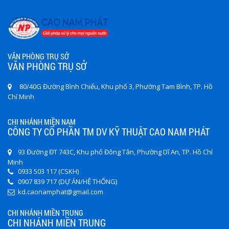
VĂN PHÒNG TRỤ SỞ
VĂN PHÒNG TRỤ SỞ
80/40G Đường Bình Chiểu, Khu phố 3, Phường Tam Bình, TP. Hồ
Chí Minh
CHI NHÁNH MIỀN NAM
CÔNG TY CỔ PHẦN TM DV KỸ THUẬT CAO NAM PHÁT
93 Đường ĐT 743C, Khu phố Đông Tân, Phường Dĩ An, TP. Hồ Chí
Minh
0933 503 117 (CSKH)
0907 839 717 (DỰ ÁN/HỆ THỐNG)
kd.caonamphat@gmail.com
CHI NHÁNH MIỀN TRUNG
CHI NHÁNH MIỀN TRUNG